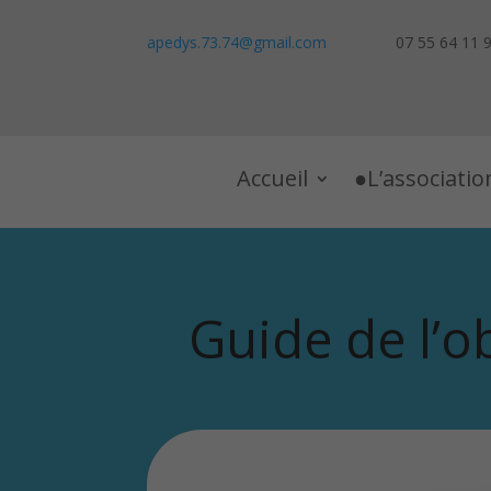
apedys.73.74@gmail.com
07 55 64 11 
Accueil
L’associatio
Guide de l’o