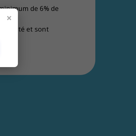
un minimum de 6% de
×
gularité et sont