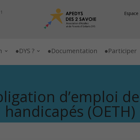
91
Espace 
n
DYS ?
Documentation
Participer
bligation d’emploi des
handicapés (OETH)