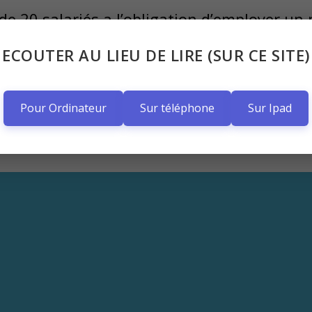
 de 20 salariés a l’obligation d’employer 
 de handicap.
ECOUTER AU LIEU DE LIRE (SUR CE SITE)
tant pas ce quota doivent déclarer leur irré
ontribution annuelle à l’URSSAF.
Pour Ordinateur
Sur téléphone
Sur Ipad