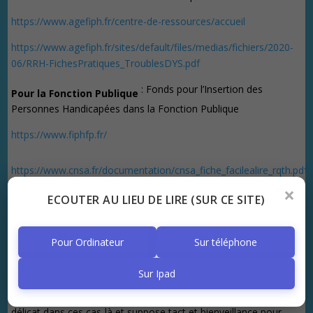
https://www.agefiph.fr/centre-de-ressources/accueil
https://www.agefiph.fr/sites/default/files/medias/fichiers/2020-
06/RRH-FichesPratiques_TroublesDYS.pdf
: Fonds pour l’Insertion des
Pour la Fonction Publique
Personnes Handicapées dans la Fonction Publique
https://www.fiphfp.fr/
https://www.cnsa.fr/documentation/cnsa_fiche_facilealire_rqth.pdf
×
ECOUTER AU LIEU DE LIRE (SUR CE SITE)
Parfois une personne peut avoir eu une scolarité difficile sans
qu’aucun bilan n’ait été réalisé pour mettre un nom sur ses
Pour Ordinateur
Sur téléphone
difficultés et proposer des rééducations. Cette personne arrive
donc sur le marché du travail – souvent sans qualification –
Sur Ipad
avec toutes ses difficultés, la honte et la culpabilité qui lui
collent à la peau. Le rôle de l’employeur et/ou des collègues est
délicat dans ces cas-là et suppose tact et bienveillance pour