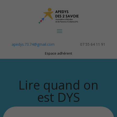
apedys.73.74@gmail.com
07 55 64 11 91
Espace adhérent
Lire quand on
est DYS