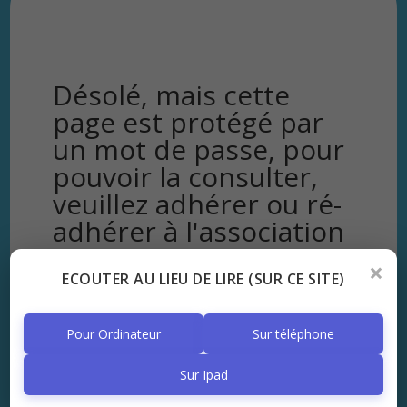
Désolé, mais cette
page est protégé par
un mot de passe, pour
pouvoir la consulter,
veuillez adhérer ou ré-
adhérer à l'association
×
:
ECOUTER AU LIEU DE LIRE (SUR CE SITE)
Pour Ordinateur
Sur téléphone
Valider
Sur Ipad